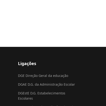
Ligações
DGE Direção Geral da educação
DGAE D.G. da Administração Escolar
DGEstE D.G. Estabelecimentos
Escolares