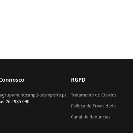
 Connosco
RGPD
agrupamentosmp@aesmporto.pt
Tratamento de Cookies
ne: 262 985 090
Política de Privacidade
Canal de denúncias