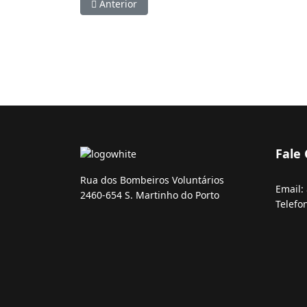
Artigo anterior: Eco código
Anterior
Fale
Rua dos Bombeiros Voluntários
Email:
2460-654 S. Martinho do Porto
Telefo